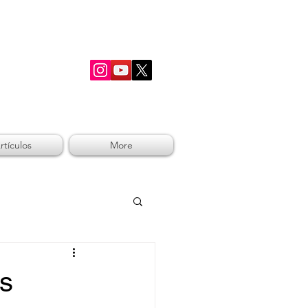
RSHIP
rtículos
More
os