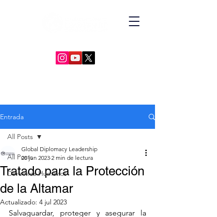
GLOBAL DIPLOMACY LEADERSHIP
Entrada
All Posts
Global Diplomacy Leadership
All Posts
20 jun 2023
2 min de lectura
Tratado para la Protección
Derechos Humanos
de la Altamar
Actualizado:
4 jul 2023
Salvaguardar, proteger y asegurar la 