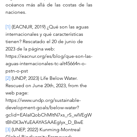
océanos más allá de las costas de las 
naciones.
[1]
 (EACNUR, 2019) ¿Qué son las aguas 
internacionales y qué características 
tienen? Rescatado el 20 de junio de 
2023 de la página web: 
https://eacnur.org/es/blog/que-son-las-
aguas-internacionales-tc-alt45664n-o-
pstn-o-pst
[2]
 (UNDP, 2023) Life Below Water. 
Rescued on June 20th, 2023, from the 
web page: 
https://www.undp.org/sustainable-
development-goals/below-water?
gclid=EAIaIQobChMItN7xs_rS_wIVEgW
tBh0X3wYuEAAYASAAEgIyx_D_BwE
[3]
 (UNEP, 2022) Kunming-Montreal 
Global Biodiversity Framework. 