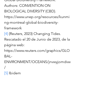
Authors: CONVENTION ON 
BIOLOGICAL DIVERSITY (CBD). 
https://www.unep.org/resources/kunmi
ng-montreal-global-biodiversity-
framework
[4]
 (Reuters, 2023) Changing Tides. 
Rescatado el 20 de Junio de 2023, de la 
página web: 
https://www.reuters.com/graphics/GLO
BAL-
ENVIRONMENT/OCEANS/jnvwyjomdvw
/
[5]
 Ibidem
[6]
 Ibidem