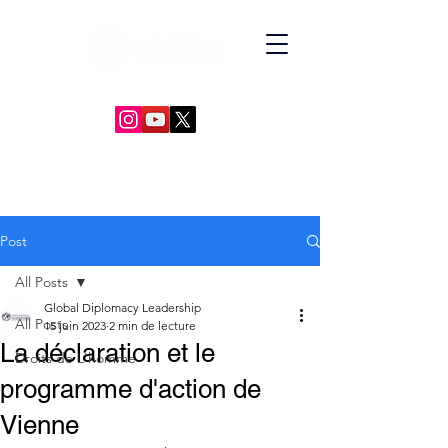
GLOBAL DIPLOMACY LEADERSHIP
Post
All Posts
Global Diplomacy Leadership
All Posts
15 juin 2023
2 min de lecture
La déclaration et le
Droits de L'homme
programme d'action de
Vienne