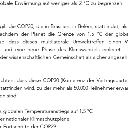
globale Erwärmung auf weniger als 2 °C zu begrenzen.  i
ilt die COP30, die in Brasilien, in Belém, stattfindet, als 
, nachdem der Planet die Grenze von 1,5 °C der glob
 so dass dieses multilaterale Umwelttreffen einen 
t und eine neue Phase des Klimawandels einleitet.  
er wissenschaftlichen Gemeinschaft als sicher angeseh
achten, dass diese COP30 (Konferenz der Vertragspartei
attfinden wird, zu der mehr als 50.000 Teilnehmer erwa
en sind:
es globalen Temperaturanstiegs auf 1,5 °C
euer nationaler Klimaschutzpläne
der Fortschritte der COP29