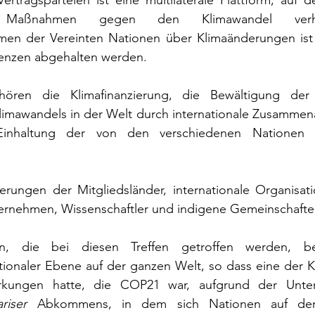
rtragsparteien ist eine multilaterale Plattform, auf d
 Maßnahmen gegen den Klimawandel verha
n der Vereinten Nationen über Klimaänderungen ist 
renzen abgehalten werden.
ören die Klimafinanzierung, die Bewältigung der
imawandels in der Welt durch internationale Zusammenar
inhaltung der von den verschiedenen Nationen e
ungen der Mitgliedsländer, internationale Organisati
nternehmen, Wissenschaftler und indigene Gemeinschaften
n, die bei diesen Treffen getroffen werden, bee
tionaler Ebene auf der ganzen Welt, so dass eine der K
rkungen hatte, die COP21 war, aufgrund der Unter
ariser 
Abkommens, in dem sich Nationen auf der