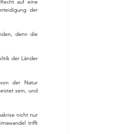
Recht auf eine 
teidigung der 
den, denn die 
itik der Länder 
von der Natur 
stet sein, und 
krise nicht nur 
awandel trifft 