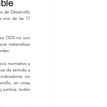
ible
 de Desarrollo 
 uno de las 17 
los ODS no son 
ar materializar 
ardan.
rco normativo y 
que da sentido a 
ndicadores sin 
rollo, en otras 
justicia, todos 