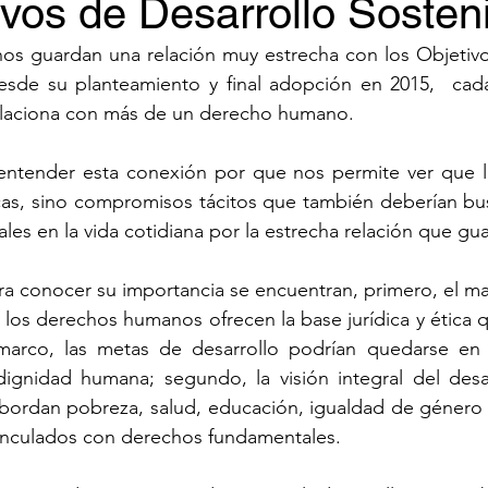
ivos de Desarrollo Sosten
s guardan una relación muy estrecha con los Objetivos
esde su planteamiento y final adopción en 2015,  cada
elaciona con más de un derecho humano.
entender esta conexión por que nos permite ver que 
as, sino compromisos tácitos que también deberían busc
ales en la vida cotidiana por la estrecha relación que gu
ra conocer su importancia se encuentran, primero, el ma
, los derechos humanos ofrecen la base jurídica y ética 
arco, las metas de desarrollo podrían quedarse en i
dignidad humana; segundo, la visión integral del desar
ordan pobreza, salud, educación, igualdad de género y 
vinculados con derechos fundamentales. 