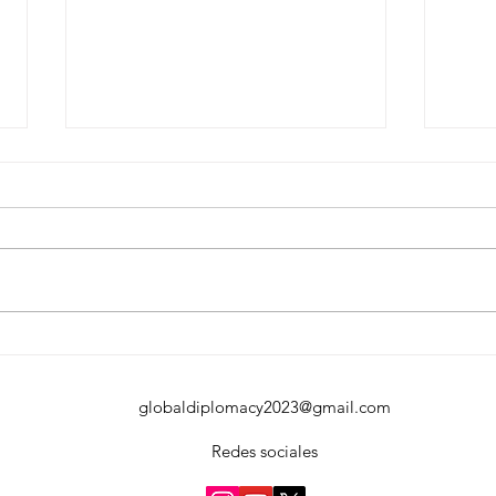
Importancia de los Derechos
Dere
Humanos en la Diplomacia
Trat
(Part
globaldiplomacy2023@gmail.com
Redes sociales