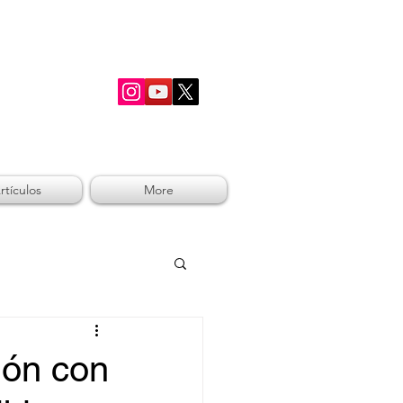
RSHIP
rtículos
More
ión con